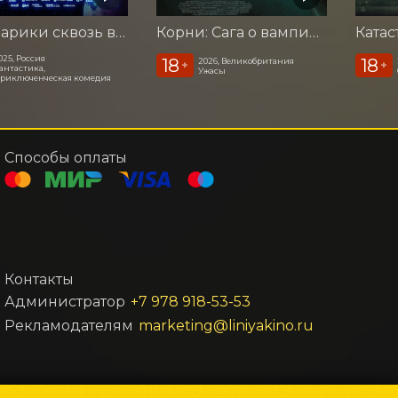
Смешарики сквозь вселенные
Корни: Сага о вампирах
025, Россия
18
18
2026, Великобритания
+
+
антастика,
Ужасы
риключенческая комедия
Способы оплаты
Контакты
Администратор
+7 978 918-53-53
Рекламодателям
marketing@liniyakino.ru