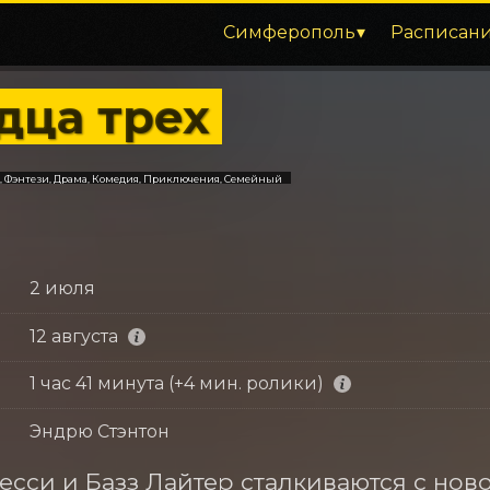
Симферополь
Расписан
дца трех
 Фэнтези, Драма, Комедия, Приключения, Семейный
2 июля
12 августа
1 час 41 минута (+4 мин. ролики)
Эндрю Стэнтон
есси и Базз Лайтер сталкиваются с нов