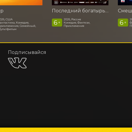
ур
Последний богатырь. Колобок
026, США
2026, Россия
2
6
6
+
+
антастика, Комедия,
Комедия, Фэнтези,
Ф
риключения, Семейный,
Приключения
П
ультфильм
Подписывайся