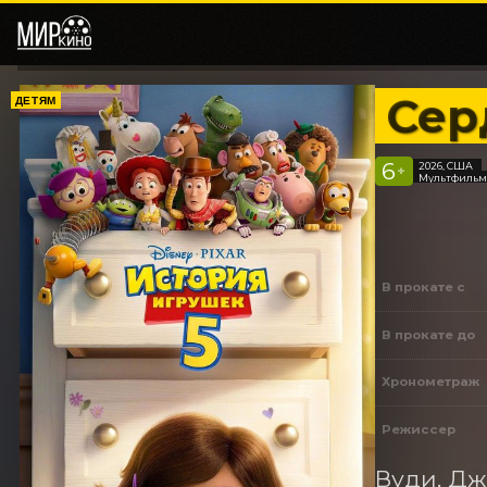
Сер
ДЕТЯМ
6
2026, США
+
Мультфильм,
В прокате с
В прокате до
Хронометраж
Режиссер
Вуди, Дж