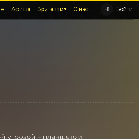
ие
Афиша
Зрителям
О нас
Войти
ой угрозой – планшетом 