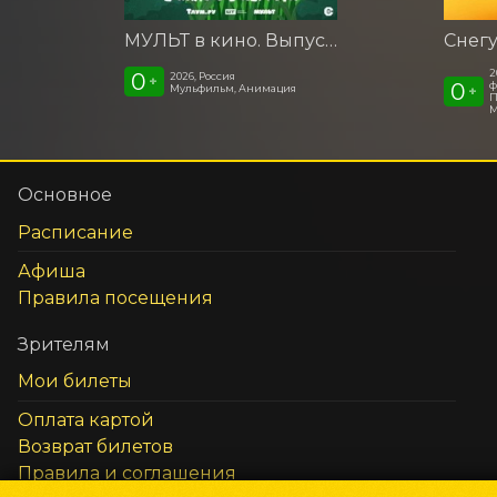
МУЛЬТ в кино. Выпуск №198. Некогда скучать
Снег
2
0
2026, Россия
+
0
ф
Мульфильм, Анимация
+
П
М
Основное
Расписание
Афиша
Правила посещения
Зрителям
Мои билеты
Оплата картой
Возврат билетов
Правила и соглашения