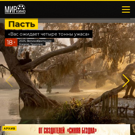
Пасть
«Вас ожидает четыре тонны ужаса»
18
2026, Великобритания
+
Хоррор, Триллер
АРХИВ