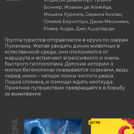
Мэдисон Девенпорт, Трэйси
Боннер, Жоакин де Алмейда,
Мишель Куриэль, Саманта Кохлан,
Оливия Бернстоун, Джим Мескимен,
Ривер Кодак, Джо Аццопарди
Группа туристов отправляется в круиз по озерам 
Луизианы. Желая увидеть диких животных в 
естественной среде, они отклоняются от 
маршрута и встречают агрессивного и очень 
быстрого гиппопотама. Детские истории о 
милых бегемотиках оказываются сказками, ведь 
перед ними – четыре тонны чистого ужаса. 
Лодка сломана, и помощи ждать неоткуда. 
Приятное путешествие превращается в борьбу 
за выживание.
ДЕТЯМ