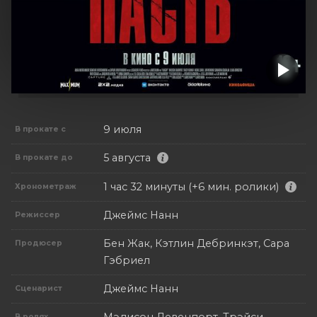
9 июля
В прокате с
5 августа
В прокате до
1 час 32 минуты (+6 мин. ролики)
Хронометраж
Джеймс Нанн
Режиссер
Бен Жак, Кэтлин Дебринкэт, Сара
Продюсер
Гэбриел
Джеймс Нанн
Сценарист
В ролях