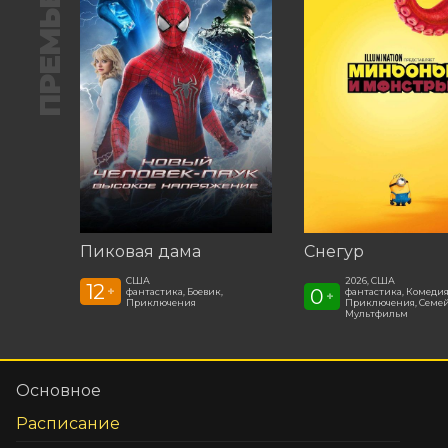
ПРЕМЬЕРА
Пиковая дама
Снегур
США
2026, США
12
+
0
фантастика, Боевик,
фантастика, Комедия
+
Приключения
Приключения, Семе
Мультфильм
Основное
Расписание