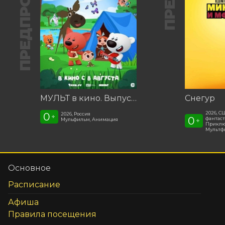
ПРЕДПРОДАЖА
МУЛЬТ в кино. Выпуск №198. Некогда скучать
Снегур
2026, С
0
2026, Россия
+
0
фантаст
Мульфильм, Анимация
+
Приклю
Мультф
Основное
Расписание
Афиша
Правила посещения