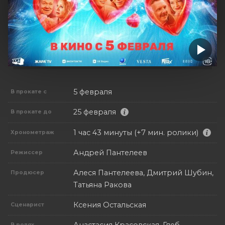
5 февраля
В прокате с
25 февраля
В прокате до
1 час 43 минуты (+7 мин. ролики)
Хронометраж
Андрей Пантелеев
Режиссер
Алеся Пантелеева, Дмитрий Шубин,
Продюсер
Татьяна Ракова
Ксения Остальская
Сценарист
В ролях