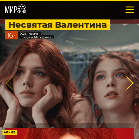
Несвятая Валентина
16
2025, Россия
+
Комедия, Мелодрама
АРХИВ