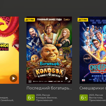
ДЕТЯМ
ДЕТЯМ
Последний богатырь. Колобок
2026, Россия
2025, Россия
6
6
+
+
омедия,
Комедия, Фэнтези,
Фантастика,
 Семейный,
Приключения
Приключенчес