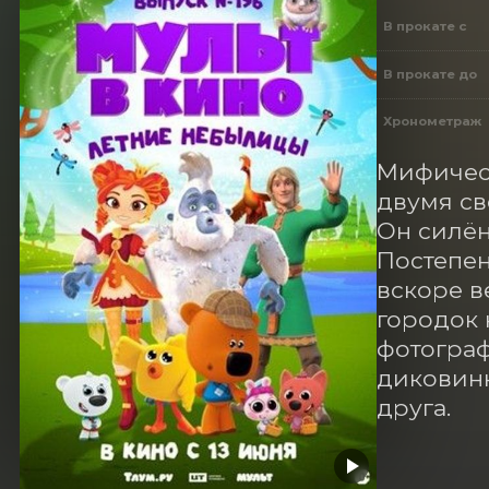
В прокате с
В прокате до
Хронометраж
Мифическ
двумя св
Он силён
Постепен
вскоре в
городок 
фотограф
диковинн
друга.