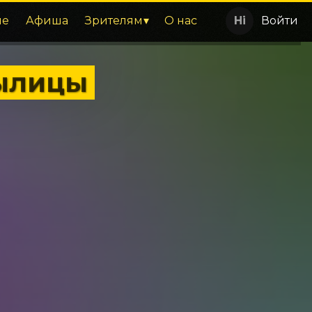
ие
Афиша
Зрителям
О нас
Войти
былицы