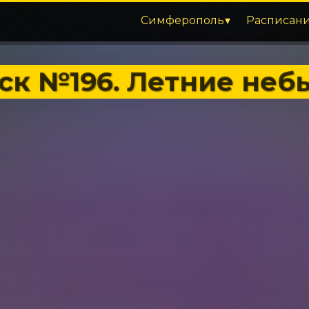
Симферополь
Расписан
уск №196. Летние не