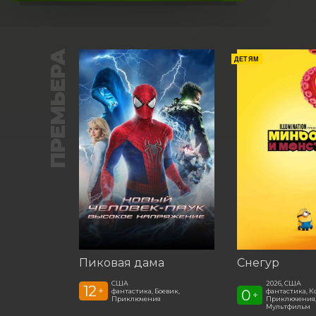
ПРЕМЬЕРА
ДЕТЯМ
Пиковая дама
Снегур
США
2026, США
12
+
0
фантастика, Боевик,
фантастика, К
+
Приключения
Приключения,
Мультфильм