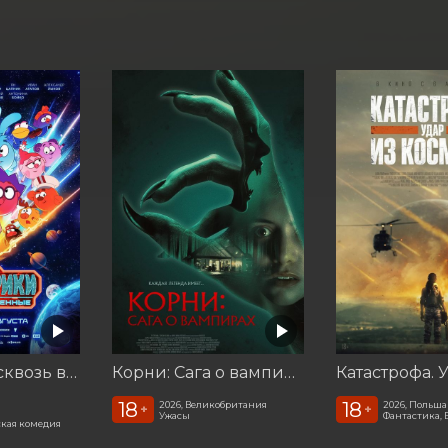
Смешарики сквозь вселенные
Корни: Сага о вампирах
18
18
2026, Великобритания
2026, Польша
+
+
Ужасы
Фантастика, 
кая комедия