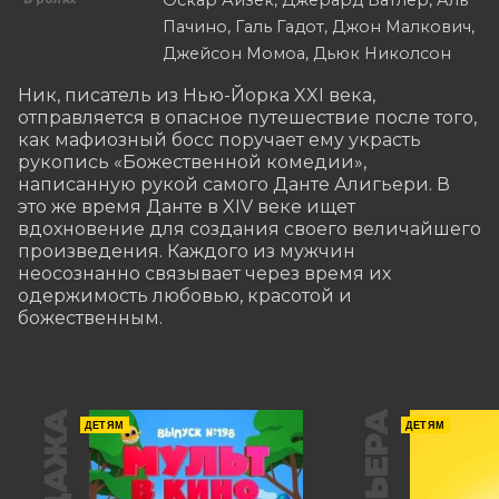
Оскар Айзек, Джерард Батлер, Аль
Пачино, Галь Гадот, Джон Малкович,
Джейсон Момоа, Дьюк Николсон
Ник, писатель из Нью-Йорка XXI века, 
отправляется в опасное путешествие после того, 
как мафиозный босс поручает ему украсть 
рукопись «Божественной комедии», 
написанную рукой самого Данте Алигьери. В 
это же время Данте в XIV веке ищет 
вдохновение для создания своего величайшего 
произведения. Каждого из мужчин 
неосознанно связывает через время их 
одержимость любовью, красотой и 
божественным.
ДЕТЯМ
ДЕТЯМ