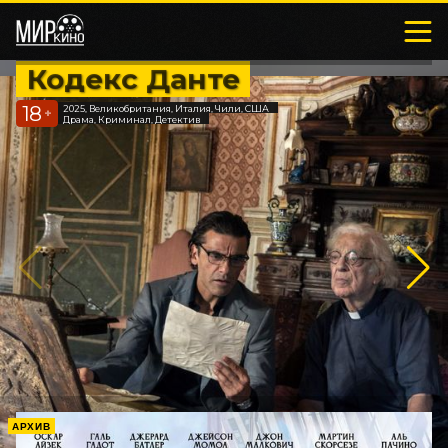
Кодекс Данте
18
2025, Великобритания, Италия, Чили, США
+
Драма, Криминал, Детектив
АРХИВ