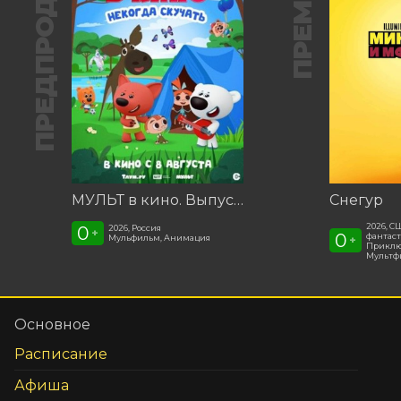
ПРЕДПРОДАЖА
ПРЕМЬЕРА
МУЛЬТ в кино. Выпуск №198. Некогда скучать
Снегур
2026, С
0
2026, Россия
+
0
фантаст
Мульфильм, Анимация
+
Приклю
Мультф
Основное
Расписание
Афиша