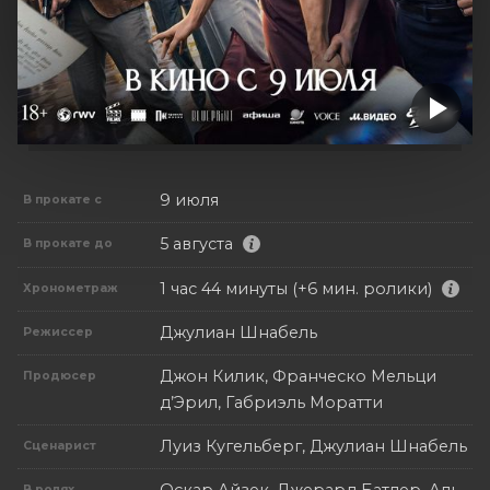
9 июля
В прокате с
5 августа
В прокате до
1 час 44 минуты (+6 мин. ролики)
Хронометраж
Джулиан Шнабель
Режиссер
Джон Килик, Франческо Мельци
Продюсер
д’Эрил, Габриэль Моратти
Луиз Кугельберг, Джулиан Шнабель
Сценарист
В ролях